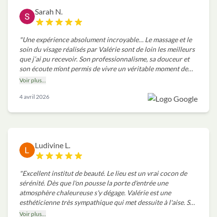
bienveillance et cette petite exigence discrète 🫶🏻✨
"
Sarah N.
"
Une expérience absolument incroyable… Le massage et le
soin du visage réalisés par Valérie sont de loin les meilleurs
que j’ai pu recevoir. Son professionnalisme, sa douceur et
son écoute m’ont permis de vivre un véritable moment de
lâcher-prise. Une parenthèse de bien-être précieuse, merci
Voir plus...
infiniment. Je recommande sans hésiter !!!
"
4 avril 2026
Ludivine L.
"
Excellent institut de beauté. Le lieu est un vrai cocon de
sérénité. Dès que l'on pousse la porte d'entrée une
atmosphère chaleureuse s'y dégage. Valérie est une
esthéticienne très sympathique qui met dessuite à l'aise. Ses
prestations et produits utilisés sont de grande qualité. C'est
Voir plus...