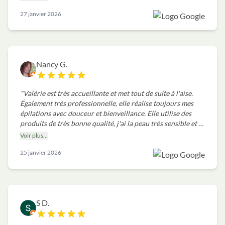
très appréciable d'avoir une esthéticienne passionnée,
27 janvier 2026
professionnelle et qui prend le temps pour offrir un résultat
au top. Après une épilation nous avons même le droit a un
moment de détente. C'est vraiment chouette. Je
recommande ++++
"
Nancy G.
"
Valérie est très accueillante et met tout de suite à l'aise.
Également très professionnelle, elle réalise toujours mes
épilations avec douceur et bienveillance. Elle utilise des
produits de très bonne qualité, j'ai la peau très sensible et je
n'ai jamais eu de souci. Je vous recommande vivement
Voir plus...
l'Institut Bio Beauté Zen ! Merci beaucoup Valérie. À
25 janvier 2026
bientôt.
"
S D.