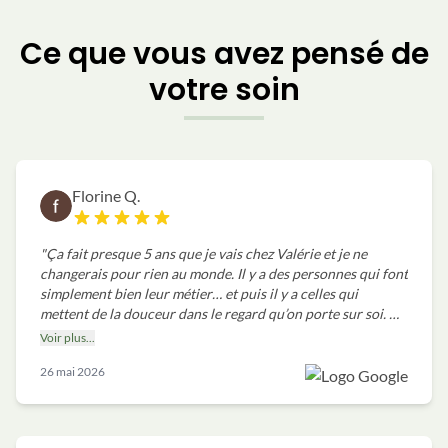
Ce que vous avez pensé de
votre soin
Florine Q.
"
Ça fait presque 5 ans que je vais chez Valérie et je ne
changerais pour rien au monde. Il y a des personnes qui font
simplement bien leur métier… et puis il y a celles qui
mettent de la douceur dans le regard qu’on porte sur soi. À
chaque rendez-vous, tout est parfait : les soins, l’accueil, les
Voir plus...
détails qu’on ne remarque même plus tant ils deviennent
26 mai 2026
une évidence. Valérie a le talent rare de transformer un
simple moment d’esthétique en parenthèse où l’on ressort
plus légère, plus belle, plus lumineuse. On sent qu’elle
travaille avec les mains, mais surtout avec le cœur,